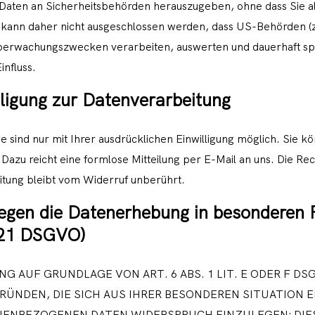
Daten an Sicherheitsbehörden herauszugeben, ohne dass Sie al
s kann daher nicht ausgeschlossen werden, dass US-Behörden (z
berwachungszwecken verarbeiten, auswerten und dauerhaft spe
influss.
lligung zur Datenverarbeitung
sind nur mit Ihrer ausdrücklichen Einwilligung möglich. Sie kön
. Dazu reicht eine formlose Mitteilung per E-Mail an uns. Die R
itung bleibt vom Widerruf unberührt.
egen die Datenerhebung in besonderen 
 21 DSGVO)
 AUF GRUNDLAGE VON ART. 6 ABS. 1 LIT. E ODER F DS
GRÜNDEN, DIE SICH AUS IHRER BESONDEREN SITUATION 
ENBEZOGENEN DATEN WIDERSPRUCH EINZULEGEN; DIES 